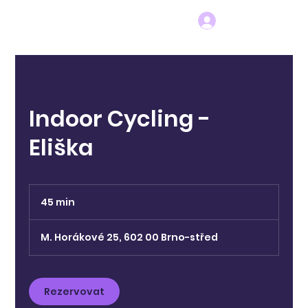
Indoor Cycling -
Eliška
45 min
4
5
m
M. Horákové 25, 602 00 Brno-střed
i
n
Rezervovat