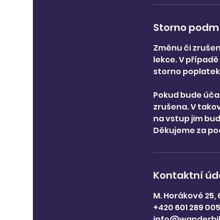
Storno podm
Změnu či zrušen
lekce. V případ
storno poplatek
Pokud bude účas
zrušena. V takov
na vstup jim bu
Děkujeme za po
Kontaktní úd
M. Horákové 25,
+420 601 289 00
info@wanderbi