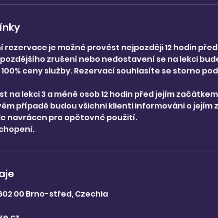
ínky
í rezervace je možné provést nejpozději 12 hodin př
ě pozdějšího zrušení nebo nedostavení se na lekci bu
 100% ceny služby. Rezervací souhlasíte se storno po
t na lekci 3 a méně osob 12 hodin před jejím začátkem
ém případě budou všichni klienti informováni o jejím z
de navrácen pro opětovné použití.
chopení.
aje
 602 00 Brno-střed, Czechia
5
ke.cz