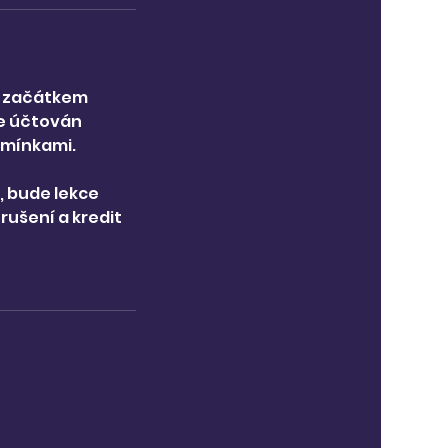
ed začátkem
de účtován
dmínkami.
, bude lekce
rušení a kredit