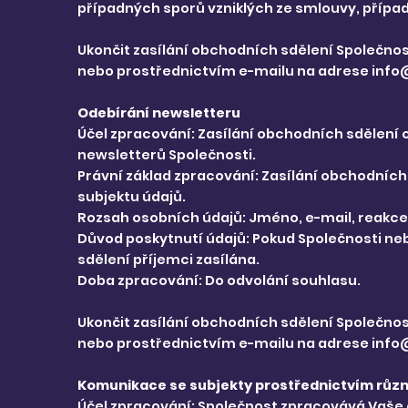
případných sporů vzniklých ze smlouvy, přípa
Ukončit zasílání obchodních sdělení Společnos
nebo prostřednictvím e-mailu na adrese
info
Odebírání newsletteru
Účel zpracování: Zasílání obchodních sdělení o
newsletterů Společnosti.
Právní základ zpracování: Zasílání obchodních
subjektu údajů.
Rozsah osobních údajů: Jméno, e-mail, reakce
Důvod poskytnutí údajů: Pokud Společnosti ne
sdělení příjemci zasílána.
Doba zpracování: Do odvolání souhlasu.
Ukončit zasílání obchodních sdělení Společnos
nebo prostřednictvím e-mailu na adrese
info
Komunikace se subjekty prostřednictvím růz
Účel zpracování: Společnost zpracovává Vaše o