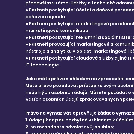
především v rámci údržby a technické adminis
● Partneři poskytující účetní a daňové porade
daňovou agendu.
● Partneři poskytující marketingové poradenst
marketingové komunikace.
● Partneři poskytující reklamní a sociální sít
● Partneři provozující marketingové a komunik
nástroje a analytiku v oblasti marketingové i
● Partneři poskytující cloudové služby a jiné 
IT technologie.
Jaká máte práva s ohledem na zpracování os
Máte právo požadovat přístup ke svým osobní
neúplných osobních údajů. Můžete požádat o v
Vaších osobních údajů zpracovávaných Společ
Právo na výmaz Vás opravňuje žádat o vymazán
1. údaje již nejsou nezbytné vzhledem k účelů
2. se rozhodnete odvolat svůj souhlas;
3. vznesete námitku proti zpracování automat