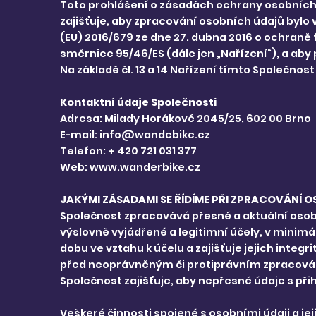
Toto prohlášení o zásadách ochrany osobních ú
zajišťuje, aby zpracování osobních údajů byl
(EU) 2016/679 ze dne 27. dubna 2016 o ochraně
směrnice 95/46/ES (dále jen „Nařízení“), a aby
Na základě čl. 13 a 14 Nařízení tímto Společno
Kontaktní údaje Společnosti
Adresa: Milady Horákové 2045/25, 602 00 Brno
E-mail: info@wandebike.cz
Telefon: + 420 721 031 377
Web: www.wanderbike.cz
JAKÝMI ZÁSADAMI SE ŘÍDÍME PŘI ZPRACOVÁNÍ 
Společnost zpracovává přesné a aktuální osob
výslovně vyjádřené a legitimní účely, v minim
dobu ve vztahu k účelu a zajišťuje jejich int
před neoprávněným či protiprávním zpracová
Společnost zajišťuje, aby nepřesné údaje s při
Veškeré činnosti spojené s osobními údaji a j