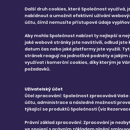
Další druh cookies, které Společnost využívá,
nabídnout a umožnit efektivní užívání webovýc
účtu, čímž nemusíte přístupové údaje vyplňova
Aby mohla Společnost nabízet ty nejlepší a nej
jaké webové stránky jste navštívili, odkud jste
datum čas nebo jaké platformy jste využili. Ty
stránek reagují na jednotlivé podněty a jaký
využívat i komerční cookies, díky kterým je 
požadavků.
Uživatelský účet
Účel zpracování: Společnost zpracovává Vaše o
účtu, administrace a následné možnosti prove
týkající se produktů Společnosti (viz Rezervac
Právní základ zpracování: Zpracování je nezby
ve spojení s právním základem plnění smlouvy