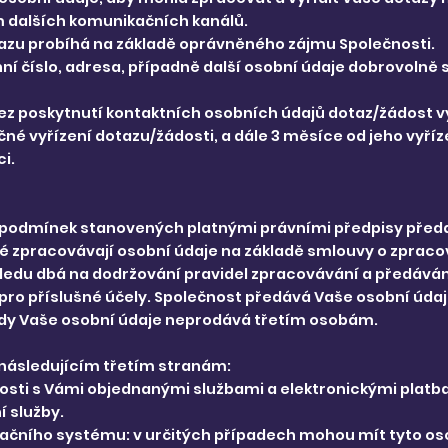
m dalších komunikačních kanálů.
tazu probíhá na základě oprávněného zájmu Společnosti.
ní číslo, adresa, případně další osobní údaje dobrovolně 
z poskytnutí kontaktních osobních údajů dotaz/žádost vy
é vyřízení dotazu/žádosti, a dále 3 měsíce od jeho vyří
i.
a podmínek stanovených platnými právními předpisy předa
 zpracovávají osobní údaje na základě smlouvy o zpracov
hledu dbá na dodržování pravidel zpracovávání a předáván
 pro příslušné účely. Společnost předává Vaše osobní úd
kdy Vaše osobní údaje neprodává třetím osobám.
následujícím třetím stranám:
vislosti s Vámi objednanými službami a elektronickými pla
í služby.
rvačního systému: v určitých případech mohou mít tyto os