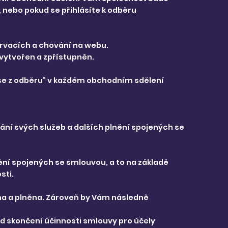
, nebo pokud se přihlásíte k odběru
zervacích a chování na webu.
vytvořen a zpřístupněn.
t se z odběru“ v každém obchodním sdělení
ání svých služeb a dalších plnění spojených se
nění spojených se smlouvou, a to na základě
sti.
na a plněna. Zároveň by Vám následně
od skončení účinnosti smlouvy pro účely