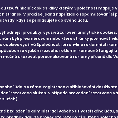
 jsou tzv. funkční cookies, díky kterým Společnost mapuje
h stránek. V praxi se jedná například o zapamatování si 
t vždy, když se přihlašujete do svého účtu.
výhodnější produkty, využívá zároveň analytické cookies.
 k nám byli přesměrováni nebo které stránky jste navštívili
to cookies využívá Společnost i při on-line reklamních ka
m způsobem a v jakém rozsahu reklamní kampaně fungují a
Vám možné ukazovat personalizované reklamy přesně dle V
sobní údaje v rámci registrace a přihlašování do uživate
dení rezervace služeb. V případě provedení rezervace V
e služeb).
tné k založení a administraci Vašeho uživatelského účtu,
 za předpokladu, že provedete rezervaci služeb Společno