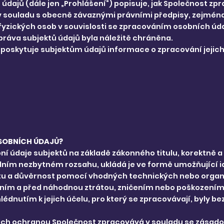
dajů (dále jen „Prohlášení“) popisuje, jak Společnost zp
o v souladu s obecně závaznými právními předpisy, zejmé
 fyzických osob v souvislosti se zpracováním osobních úd
 práva subjektů údajů byla náležitě chráněna.
st poskytuje subjektům údajů informace o zpracování jejic
OSOBNÍCH ÚDAJŮ?
ní údaje subjektů na základě zákonného titulu, korektně 
álním nezbytném rozsahu, ukládá je ve formě umožňující i
egritu a důvěrnost pomocí vhodných technických nebo orga
ním a před náhodnou ztrátou, zničením nebo poškozením
hlédnutím k jejich účelu, pro který se zpracovávají, byl
ejich ochranou Společnost zpracovává v souladu se zásado