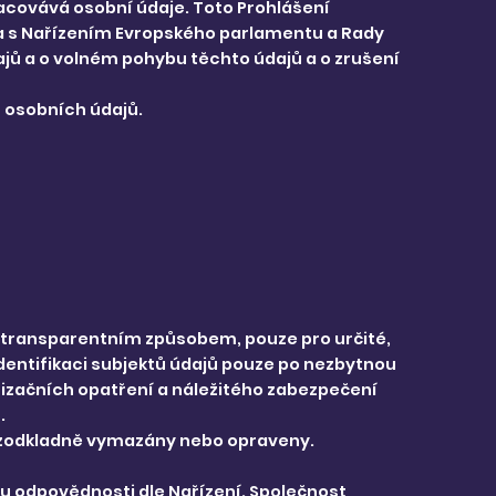
racovává osobní údaje. Toto Prohlášení
na s Nařízením Evropského parlamentu a Rady
ajů a o volném pohybu těchto údajů a o zrušení
h osobních údajů.
a transparentním způsobem, pouze pro určité,
dentifikaci subjektů údajů pouze po nezbytnou
nizačních opatření a náležitého zabezpečení
.
y bezodkladně vymazány nebo opraveny.
u odpovědnosti dle Nařízení. Společnost