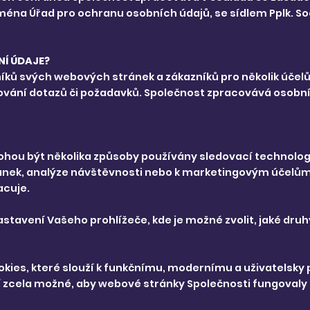
éna Úřad pro ochranu osobních údajů, se sídlem Pplk. Soch
Í ÚDAJE?
ků svých webových stránek a zákazníků pro několik účelů
zování dotazů či požadavků. Společnost zpracovává osobn
hou být několika způsoby používány sledovací technolog
ránek, analýze návštěvnosti nebo k marketingovým účelů
acuje.
stavení Vašeho prohlížeče, kde je možné zvolit, jaké druh
okies, které slouží k funkčnímu, modernímu a uživatelsk
í zcela možné, aby webové stránky Společnosti fungovaly 