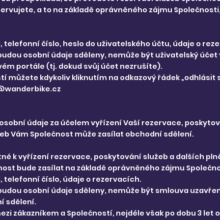
ezervujete, a to na základě oprávněného zájmu Společnosti
telefonní číslo, heslo do uživatelského účtu, údaje o re
budou osobní údaje sděleny, nemůže být uživatelský účet 
m portále (tj. dokud svůj účet nezrušíte).
tí můžete kdykoliv kliknutím na odkazový řádek „odhlási
o@wanderbike.cz
sobní údaje za účelem vyřízení Vaší rezervace, poskytov
eb Vám Společnost může zasílat obchodní sdělení.
né k vyřízení rezervace, poskytování služeb a dalších pl
ost bude zasílat na základě oprávněného zájmu Společno
telefonní číslo, údaje o rezervacích.
ebudou osobní údaje sděleny, nemůže být smlouva uzavře
í sdělení.
zi zákazníkem a Společností, nejdéle však po dobu 3 let 