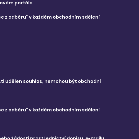
bovém portále.
t se z odběru“ v každém obchodním sdělení
sti udělen souhlas, nemohou být obchodní
t se z odběru“ v každém obchodním sdělení
ebo žádosti prostřednictví dopisu, e-mailu,