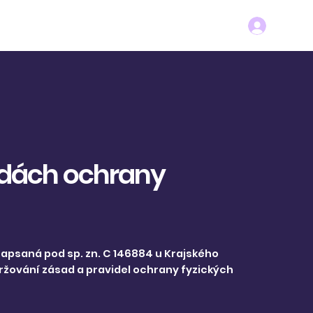
Poukazy
Kontakt
sadách ochrany
zapsaná pod sp. zn. C 146884 u Krajského
ržování zásad a pravidel ochrany fyzických