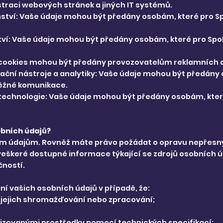
traci webových stránek a jiných IT systémů.
nství: Vaše údaje mohou být předány osobám, které pro Sp
ví: Vaše údaje mohou být předány osobám, které pro Spole
ě: cookies mohou být předány provozovatelům reklamních a 
ační nástroje a analytiky: Vaše údaje mohou být předány
 běžné komunikace.
IT technologie: Vaše údaje mohou být předány osobám, které
obních údajů?
m údajům. Rovněž máte právo požádat o opravu nepřesný
eškeré dostupné informace týkající se zdrojů osobních ú
ností.
í vašich osobních údajů v případě, že:
m jejich shromažďování nebo zpracování;
izovanými prostředky pomocí technických specifikací;