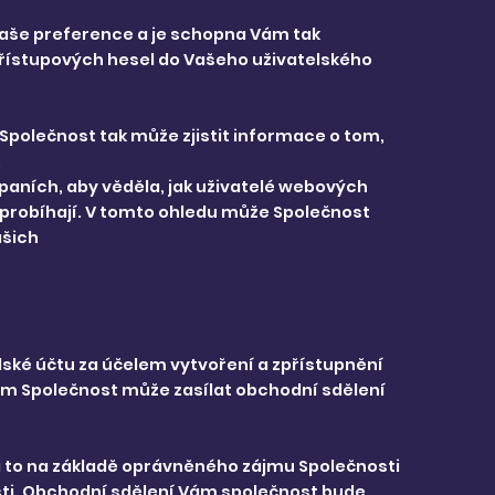
 Vaše preference a je schopna Vám tak
přístupových hesel do Vašeho uživatelského
 Společnost tak může zjistit informace o tom,
,
mpaních, aby věděla, jak uživatelé webových
 probíhají. V tomto ohledu může Společnost
ašich
lské účtu za účelem vytvoření a zpřístupnění
ám Společnost může zasílat obchodní sdělení
 a to na základě oprávněného zájmu Společnosti
sti. Obchodní sdělení Vám společnost bude