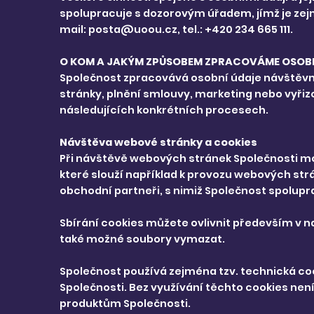
spolupracuje s dozorovým úřadem, jímž je zejm
mail:
posta@uoou.cz
, tel.: +420 234 665 111.
O KOM A JAKÝM ZPŮSOBEM ZPRACOVÁME OSOBN
Společnost zpracovává osobní údaje návštěvní
stránky, plnění smlouvy, marketing nebo vyři
následujících konkrétních procesech.
Návštěva webové stránky a cookies
Při návštěvě webových stránek Společnosti mo
které slouží například k provozu webových st
obchodní partneři, s nimiž Společnost spolupr
Sbírání cookies můžete ovlivnit především v na
také možné soubory vymazat.
Společnost používá zejména tzv. technická co
Společnosti. Bez využívání těchto cookies nen
produktům Společnosti.