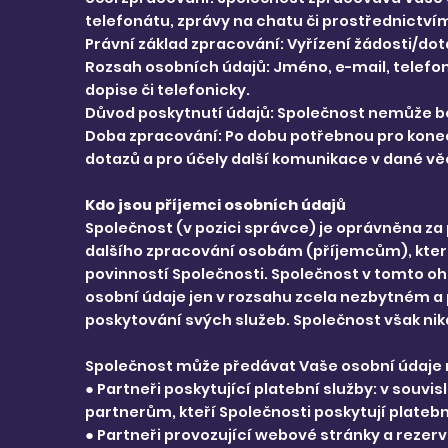
telefonátu, zprávy na chatu či prostřednictví
Právní základ zpracování: Vyřízení žádosti/do
Rozsah osobních údajů: Jméno, e-mail, telefon
dopise či telefonicky.
Důvod poskytnutí údajů: Společnost nemůže be
Doba zpracování: Po dobu potřebnou pro konečn
dotazů a pro účely další komunikace v dané věc
Kdo jsou příjemci osobních údajů
Společnost (v pozici správce) je oprávněna z
dalšího zpracování osobám (příjemcům), které
povinností Společnosti. Společnost v tomto o
osobní údaje jen v rozsahu zcela nezbytném a
poskytování svých služeb. Společnost však ni
Společnost může předávat Vaše osobní údaje 
● Partneři poskytující platební služby: v sou
partnerům, kteří Společnosti poskytují platebn
● Partneři provozující webové stránky a reze