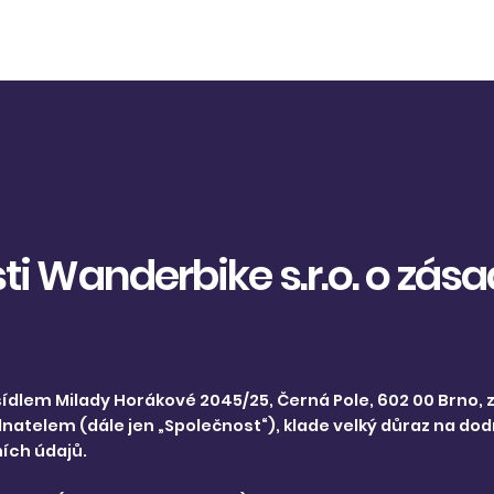
ervace
Balíčky
Lektorky
ti Wanderbike s.r.o. o zá
sídlem Milady Horákové 2045/25, Černá Pole, 602 00 Brno, 
telem (dále jen „Společnost“), klade velký důraz na dod
ích údajů.