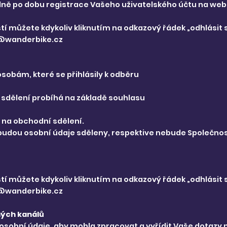
dně po dobu registrace Vašeho uživatelského účtu na we
tí můžete kdykoliv kliknutím na odkazový řádek „odhlási
@wanderbike.cz
sobám, které se přihlásily k odběru
 sdělení probíhá na základě souhlasu
 na obchodní sdělení.
budou osobní údaje sděleny, respektive nebude Společno
tí můžete kdykoliv kliknutím na odkazový řádek „odhlási
@wanderbike.cz
ných kanálů
sobní údaje, aby mohla zpracovat a vyřídit Vaše dotazy n