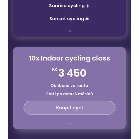
Sunrise cycling ☀️
Sunset cycling 🌇
10x Indoor cycling class
3 450Kč
3 450
Kč
Oblíbená varianta
Platí po dobu 6 měsíců
Koupit nyní
platnost 6 měsíců