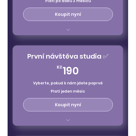
Platí po dobu 3 měsíců
Koupit nyní
platnost 3 měsíce
vstupy na všechny klasické lekce
První návštěva studia ✅
nelze uplatnit na special class
190Kč
190
Kč
Vyberte, pokud k nám jdete poprvé
Platí jeden měsíc
Koupit nyní
platnost 1 měsíc