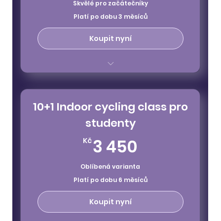
Skvělé pro začátečníky
Platí po dobu 3 měsíců
Koupit nyní
platnost 3 měsíce
vstupy na všechny klasické lekce
10+1 Indoor cycling class pro
nelze uplatnit na special class
studenty
3 450Kč
3 450
Kč
Oblíbená varianta
Platí po dobu 6 měsíců
Koupit nyní