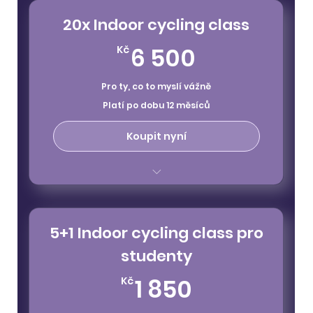
vstupy na všechny klasické lekce
20x Indoor cycling class
nelze uplatnit na special class
6 500Kč
6 500
Kč
Pro ty, co to myslí vážně
Platí po dobu 12 měsíců
Koupit nyní
platnost 12 měsíců
vstupy na všechny klasické lekce
5+1 Indoor cycling class pro
nelze uplatnit na special class
studenty
1 850Kč
1 850
Kč