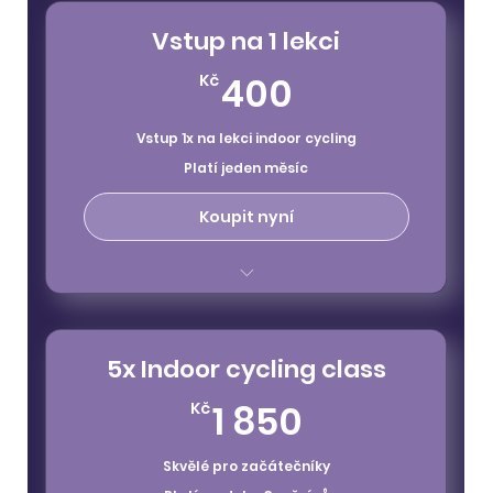
vstupy na všechny klasické lekce
Vstup na 1 lekci
nelze uplatnit na special class
400Kč
400
Kč
Vstup 1x na lekci indoor cycling
Platí jeden měsíc
Koupit nyní
platnost 1 měsíc
vstupy na všechny klasické lekce
5x Indoor cycling class
nelze uplatnit na special class
1 850Kč
1 850
Kč
Skvělé pro začátečníky