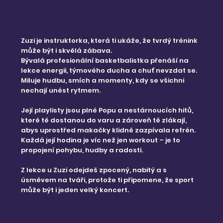
Zuzi je instruktorka, která ti ukáže, že tvrdý trénink
může být i skvělá zábava.
Bývalá profesionální basketbalistka přenáší na
lekce energii, týmového ducha a chuť nevzdat se.
Miluje hudbu, smích a momenty, kdy se všichni
nechají unést rytmem.
Její playlisty jsou plné Popu a nestárnoucích hitů,
které tě dostanou do varu a zároveň tě zlákají,
abys uprostřed makačky klidně zazpívala refrén.
Každá její hodina je víc než jen workout – je to
propojení pohybu, hudby a radosti.
Z lekce u Zuzi odejdeš zpocený, nabitý a s
úsměvem na tváři, protože ti připomene, že sport
může být i jeden velký koncert.