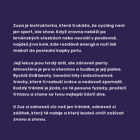
Zuza je instruktorka, která ti ukáže, že cycling není
jen sport, ale show. Když zrovna neběží po
brněnských stezkách nebo necvičí v posilovně,
najdeš ji na kole, kde rozdává energii a nutí lidi
makat do poslední kapky potu.
Její lekce jsou tvrdý drill, ale zároveň party.
Atmosféra je pro ni všechno a hudba je její palivo.
Rychlé DnB beaty, taneční hity i oldschoolové
tracky, které ti rozbuší srdce a nedovolí zpomalit.
Každý trénink je jízda, co tě posune fyzicky, pročistí
ti hlavu a stane se tvou nejlepší částí dne.
U Zuz si odneseš víc než jen trénink, odneseš si
zážitek, který tě nabije a který budeš chtít zažívat
znovu a znovu.