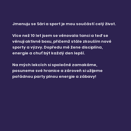
Jmenuju se Sári a sport je mou součástí celý život.
Více než 10 let jsem se věnovala tanci a teď se
věnuji aktivně boxu, přičemž stále zkouším nové
sporty a výzvy. Dopředu mě žene disciplína,
energie a chuť být každý den lepší.
Na mých lekcích si společně zamakáme,
posuneme své hranice a zároveň si užijeme
pořádnou party plnou energie a zábavy!