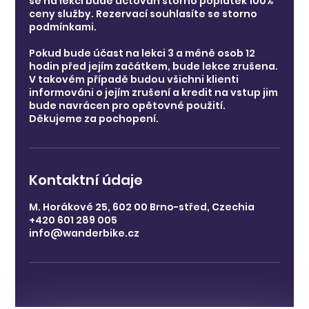
se na lekci bude účtován storno poplatek 100%
ceny služby. Rezervací souhlasíte se storno
podmínkami.
Pokud bude účast na lekci 3 a méně osob 12
hodin před jejím začátkem, bude lekce zrušena.
V takovém případě budou všichni klienti
informováni o jejím zrušení a kredit na vstup jim
bude navrácen pro opětovné použití.
Děkujeme za pochopení.
Kontaktní údaje
M. Horákové 25, 602 00 Brno-střed, Czechia
+420 601 289 005
info@wanderbike.cz