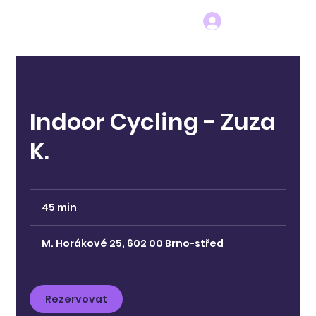
Indoor Cycling - Zuza
K.
45 min
4
5
m
M. Horákové 25, 602 00 Brno-střed
i
n
Rezervovat