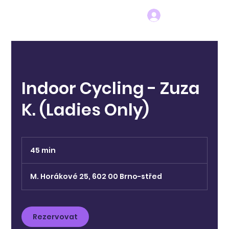
Indoor Cycling - Zuza
K. (Ladies Only)
45 min
4
5
m
M. Horákové 25, 602 00 Brno-střed
i
n
Rezervovat